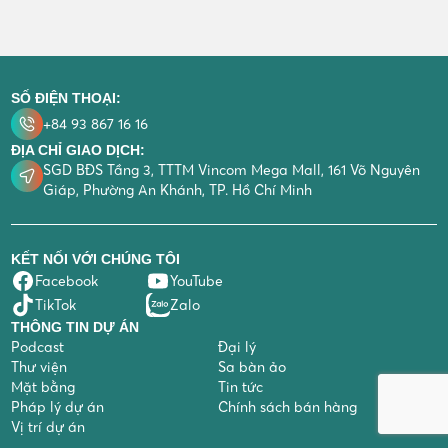
SỐ ĐIỆN THOẠI:
+84 93 867 16 16
ĐỊA CHỈ GIAO DỊCH:
SGD BĐS Tầng 3, TTTM Vincom Mega Mall, 161 Võ Nguyên
Giáp, Phường An Khánh, TP. Hồ Chí Minh
KẾT NỐI VỚI CHÚNG TÔI
Facebook
YouTube
TikTok
Zalo
THÔNG TIN DỰ ÁN
Podcast
Đại lý
Thư viện
Sa bàn ảo
Mặt bằng
Tin tức
Pháp lý dự án
Chính sách bán hàng
Vị trí dự án